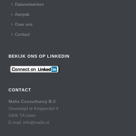
Datanetwerken
Aanpak
Over ons
Contact
BEKIJK ONS OP LINKEDIN
CONTACT
Mafis Consultancy B.V.
Gevestigd te Knipperdul 4
5406 TA Uden
E-mail: info@mafis.nl